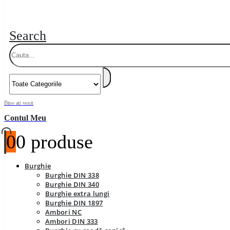
Search
Bine ati venit
Contul Meu
0
0 produse
Burghie
Burghie DIN 338
Burghie DIN 340
Burghie extra lungi
Burghie DIN 1897
Ambori NC
Ambori DIN 333