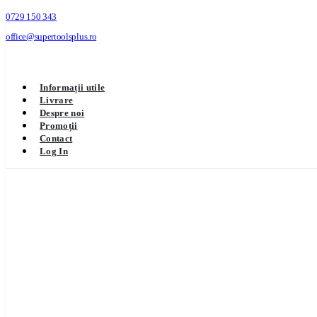
0729 150 343
office@supertoolsplus.ro
Informații utile
Livrare
Despre noi
Promoții
Contact
Log In