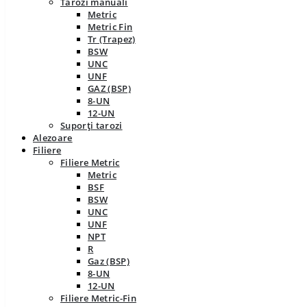
Tarozi manuali
Metric
Metric Fin
Tr (Trapez)
BSW
UNC
UNF
GAZ (BSP)
8-UN
12-UN
Suporți tarozi
Alezoare
Filiere
Filiere Metric
Metric
BSF
BSW
UNC
UNF
NPT
R
Gaz (BSP)
8-UN
12-UN
Filiere Metric-Fin