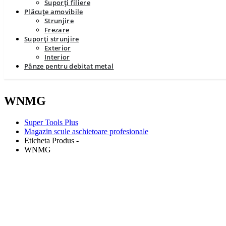
Suporți filiere
Plăcuțe amovibile
Strunjire
Frezare
Suporți strunjire
Exterior
Interior
Pânze pentru debitat metal
WNMG
Super Tools Plus
Magazin scule aschietoare profesionale
Eticheta Produs -
WNMG