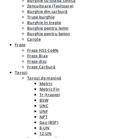
Burghie cu coadă conică
Zencuitoare (Teșitoare)
Burghie din carbură
Truse burghie
Burghie în trepte
Burghie pentru lemn
Burghie pentru beton
Carote
Freze
Freze HSS Co8%
Freze Biax
Freze disc
Freze Carbură
Tarozi
Tarozi de mașină
Metric
Metric Fin
Tr (trapez)
BSW
UNC
UNF
NPT
Gaz (BSP)
8-UN
12-UN