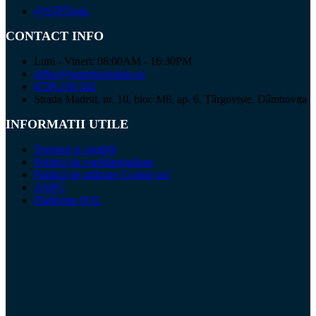
@STPTools
CONTACT INFO
Luni - Vineri: 08:00AM - 16:30PM
office@supertoolsplus.ro
0729 150 343
Strada Madrid, nr. 10, bloc M8, ap. 6, Târgoviște, Dâmbovița
INFORMATII UTILE
Termeni și condiții
Politică de confidențialitate
Politică de utilizare Cookie-uri
ANPC
Platforma SOL