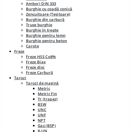
Ambori DIN 333
Burghie cu coadă conică
Zencuitoare (Teșitoare)
Burghie din carbură
Truse burghie
Burghie în trepte
Burghie pentru lemn
Burghie pentru beton
Carote
Freze
Freze HSS Co8%
Freze Biax
Freze disc
Freze Carbură
Tarozi
Tarozi de mașină
Metric
Metric Fin
Tr (trapez)
BSW
UNC
UNF
NPT
Gaz (BSP)
8-UN