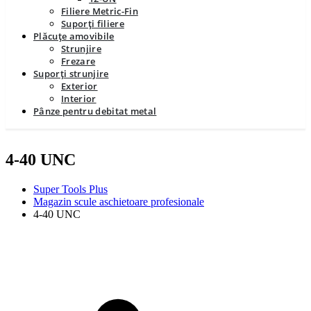
Filiere Metric-Fin
Suporți filiere
Plăcuțe amovibile
Strunjire
Frezare
Suporți strunjire
Exterior
Interior
Pânze pentru debitat metal
4-40 UNC
Super Tools Plus
Magazin scule aschietoare profesionale
4-40 UNC