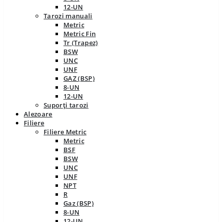
12-UN
Tarozi manuali
Metric
Metric Fin
Tr (Trapez)
BSW
UNC
UNF
GAZ (BSP)
8-UN
12-UN
Suporți tarozi
Alezoare
Filiere
Filiere Metric
Metric
BSF
BSW
UNC
UNF
NPT
R
Gaz (BSP)
8-UN
12-UN