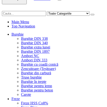
Main Menu
Top Navigation
Burghie
Burghie DIN 338
Burghie DIN 340
Burghie extra lungi
Burghie DIN 1897
Ambori NC
Ambori DIN 333
Burghie cu coadă conică
Zencuitoare (Teșitoare)
Burghie din carbură
Truse burghie
Burghie în trepte
Burghie pentru lemn
Burghie pentru beton
Carote
Freze
Freze HSS Co8%