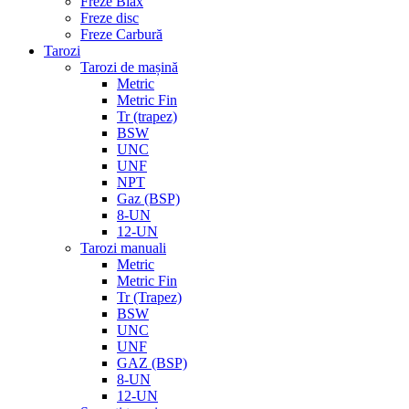
Freze Biax
Freze disc
Freze Carbură
Tarozi
Tarozi de mașină
Metric
Metric Fin
Tr (trapez)
BSW
UNC
UNF
NPT
Gaz (BSP)
8-UN
12-UN
Tarozi manuali
Metric
Metric Fin
Tr (Trapez)
BSW
UNC
UNF
GAZ (BSP)
8-UN
12-UN