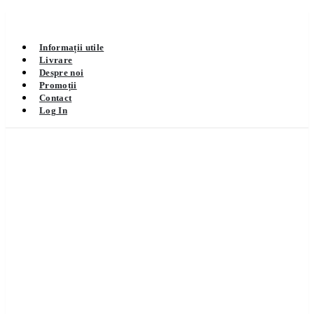
Informații utile
Livrare
Despre noi
Promoții
Contact
Log In