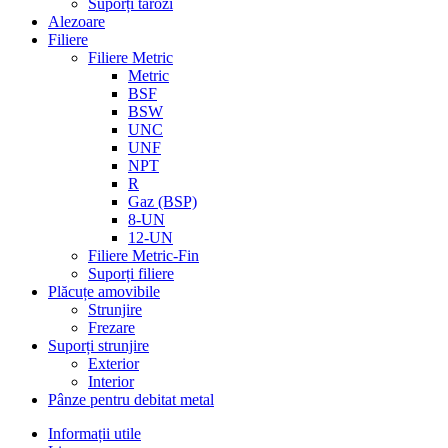
Suporți tarozi
Alezoare
Filiere
Filiere Metric
Metric
BSF
BSW
UNC
UNF
NPT
R
Gaz (BSP)
8-UN
12-UN
Filiere Metric-Fin
Suporți filiere
Plăcuțe amovibile
Strunjire
Frezare
Suporți strunjire
Exterior
Interior
Pânze pentru debitat metal
Informații utile