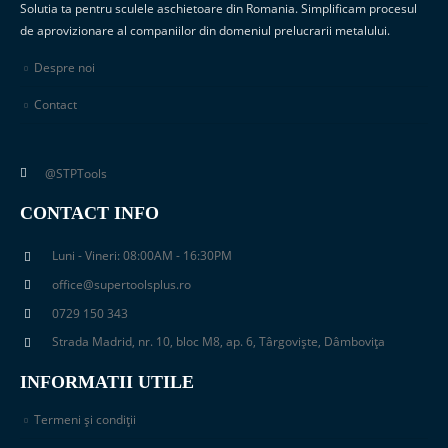
Solutia ta pentru sculele aschietoare din Romania. Simplificam procesul
de aprovizionare al companiilor din domeniul prelucrarii metalului.
Despre noi
Contact
@STPTools
CONTACT INFO
Luni - Vineri: 08:00AM - 16:30PM
office@supertoolsplus.ro
0729 150 343
Strada Madrid, nr. 10, bloc M8, ap. 6, Târgoviște, Dâmbovița
INFORMATII UTILE
Termeni și condiții