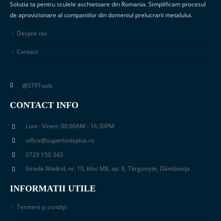
Solutia ta pentru sculele aschietoare din Romania. Simplificam procesul
de aprovizionare al companiilor din domeniul prelucrarii metalului.
Despre noi
Contact
@STPTools
CONTACT INFO
Luni - Vineri: 08:00AM - 16:30PM
office@supertoolsplus.ro
0729 150 343
Strada Madrid, nr. 10, bloc M8, ap. 6, Târgoviște, Dâmbovița
INFORMATII UTILE
Termeni și condiții