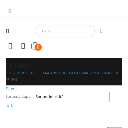
0
Tr 18x5
SUPER TOOLS PLUS
MAGAZIN SCULE ASCHIETOARE PROFESIONALE
TR 18X5
Filter
Sortează după: