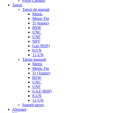
Freze Carbură
Tarozi
Tarozi de mașină
Metric
Metric Fin
Tr (trapez)
BSW
UNC
UNF
NPT
Gaz (BSP)
8-UN
12-UN
Tarozi manuali
Metric
Metric Fin
Tr (Trapez)
BSW
UNC
UNF
GAZ (BSP)
8-UN
12-UN
Suporți tarozi
Alezoare