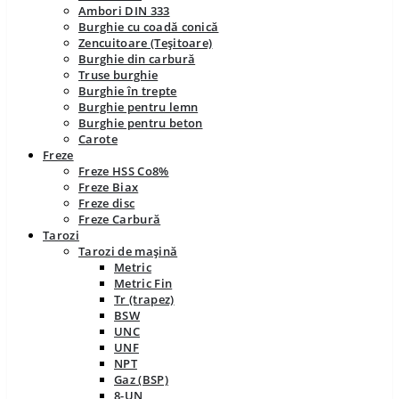
Ambori DIN 333
Burghie cu coadă conică
Zencuitoare (Teșitoare)
Burghie din carbură
Truse burghie
Burghie în trepte
Burghie pentru lemn
Burghie pentru beton
Carote
Freze
Freze HSS Co8%
Freze Biax
Freze disc
Freze Carbură
Tarozi
Tarozi de mașină
Metric
Metric Fin
Tr (trapez)
BSW
UNC
UNF
NPT
Gaz (BSP)
8-UN