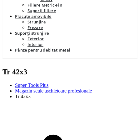
Filiere Metric-Fin
Suporți filiere
Plăcuțe amovibile
Strunjire
Frezare
Suporți strunjire
Exterior
Interior
Pânze pentru debitat metal
Tr 42x3
Super Tools Plus
Magazin scule aschietoare profesionale
Tr 42x3