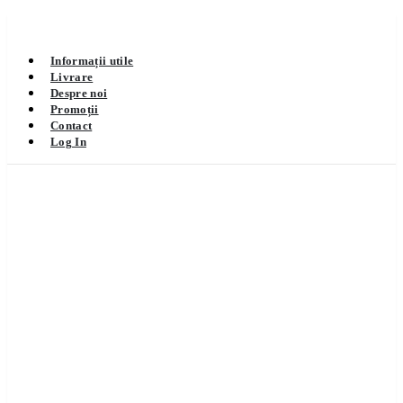
Informații utile
Livrare
Despre noi
Promoții
Contact
Log In