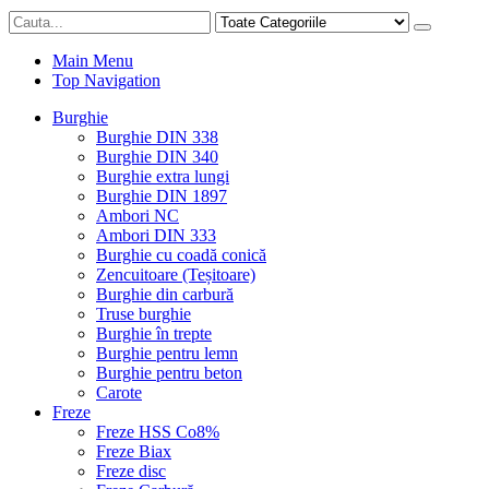
Main Menu
Top Navigation
Burghie
Burghie DIN 338
Burghie DIN 340
Burghie extra lungi
Burghie DIN 1897
Ambori NC
Ambori DIN 333
Burghie cu coadă conică
Zencuitoare (Teșitoare)
Burghie din carbură
Truse burghie
Burghie în trepte
Burghie pentru lemn
Burghie pentru beton
Carote
Freze
Freze HSS Co8%
Freze Biax
Freze disc