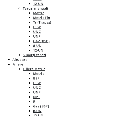
12-UN
Tarozi manuali
Metric
Metric Fin
Tr (Trapez)
BSW
UNC
UNF
GAZ (BSP)
8-UN
12-UN
Suporți tarozi
Alezoare
Filiere
Filiere Metric
Metric
BSF
BSW
UNC
UNF
NPT
R
Gaz (BSP)
8-UN
12-UN